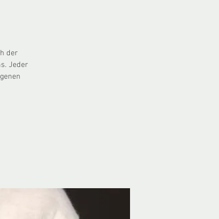
h der
ns. Jeder
igenen